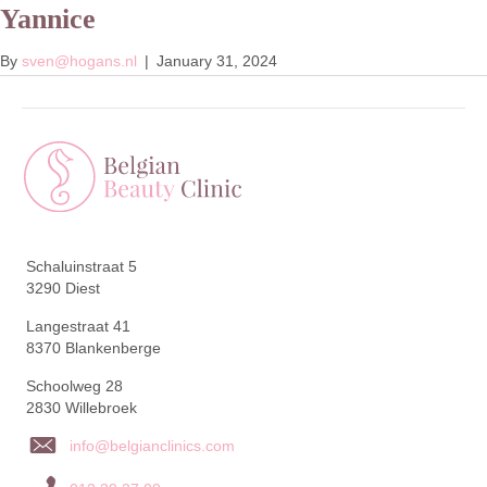
Yannice
Menu
Afspraak
By
sven@hogans.nl
|
January 31, 2024
Schaluinstraat 5
3290 Diest
Langestraat 41
8370 Blankenberge
Schoolweg 28
2830 Willebroek
info@belgianclinics.com