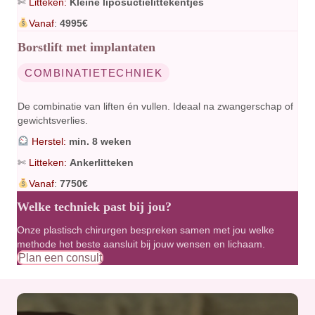
✄
Litteken:
Kleine liposuctielittekentjes
Vanaf
:
4995€
Borstlift met implantaten
COMBINATIETECHNIEK
De combinatie van liften én vullen. Ideaal na zwangerschap of
gewichtsverlies.
Herstel:
min. 8 weken
✄
Litteken:
Ankerlitteken
Vanaf
:
7750€
Welke techniek past bij jou?
Onze plastisch chirurgen bespreken samen met jou welke
methode het beste aansluit bij jouw wensen en lichaam.
Plan een consult