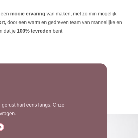
k een
mooie ervaring
van maken, met zo min mogelijk
rt,
door een warm en gedreven team van mannelijke en
n dat je
100% tevreden
bent
n gerust hart eens langs. Onze
 vragen.