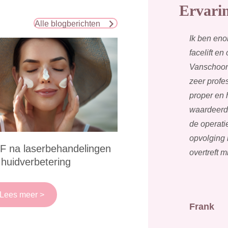
Ervari
Alle blogberichten
Ik ben eno
facelift en
Vanschoonb
zeer profes
proper en h
waardeerde
de operati
opvolging 
F na laserbehandelingen
overtreft 
 huidverbetering
Lees meer >
Frank