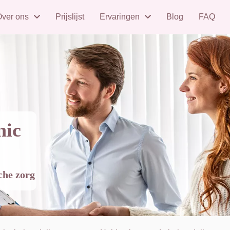
ver ons
Prijslijst
Ervaringen
Blog
FAQ
nic
sche zorg