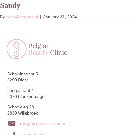
Sandy
Menu
Afspraak
By
sven@hogans.nl
|
January 31, 2024
Schaluinstraat 5
3290 Diest
Langestraat 41
8370 Blankenberge
Schoolweg 28
2830 Willebroek
info@belgianclinics.com