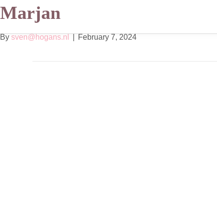
Marjan
By
sven@hogans.nl
|
February 7, 2024