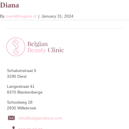
Diana
Menu
Afspraak
By
sven@hogans.nl
|
January 31, 2024
Schaluinstraat 5
3290 Diest
Langestraat 41
8370 Blankenberge
Schoolweg 28
2830 Willebroek
info@belgianclinics.com