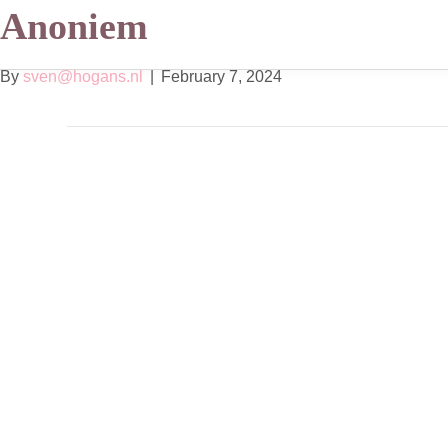
Anoniem
By
sven@hogans.nl
|
February 7, 2024