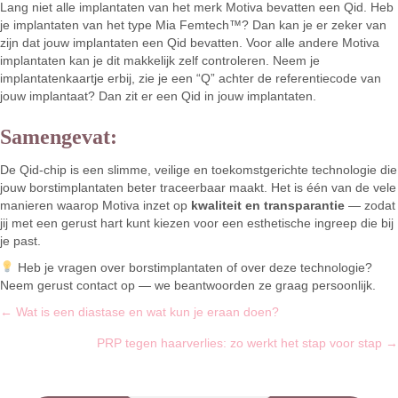
Lang niet alle implantaten van het merk Motiva bevatten een Qid. Heb
je implantaten van het type Mia Femtech™? Dan kan je er zeker van
zijn dat jouw implantaten een Qid bevatten. Voor alle andere Motiva
implantaten kan je dit makkelijk zelf controleren. Neem je
implantatenkaartje erbij, zie je een “Q” achter de referentiecode van
jouw implantaat? Dan zit er een Qid in jouw implantaten.
Samengevat:
De Qid-chip is een slimme, veilige en toekomstgerichte technologie die
jouw borstimplantaten beter traceerbaar maakt. Het is één van de vele
manieren waarop Motiva inzet op
kwaliteit en transparantie
— zodat
jij met een gerust hart kunt kiezen voor een esthetische ingreep die bij
je past.
Heb je vragen over borstimplantaten of over deze technologie?
Neem gerust contact op — we beantwoorden ze graag persoonlijk.
Posts
← Wat is een diastase en wat kun je eraan doen?
navigation
PRP tegen haarverlies: zo werkt het stap voor stap →