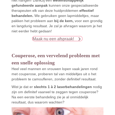
niet hangen! Dankzij een
wetenschappelijk
gefundeerde aanpak
kunnen onze gespecialiseerde
therapeuten elk van deze huidproblemen
effectief
behandelen.
We gebruiken geen lapmiddeltjes, maar
pakken het probleem aan
bij de kern,
voor een grondig
en langdurig resultaat. Je zal je afvragen waarom je het
niet eerder hebt gedaan!
Maak nu een afspraak!
Couperose, een vervelend probleem met
een snelle oplossing
Heel veel mannen en vrouwen lopen vaak jaren rond
met couperose, proberen tal van middeltjes uit o het
probleem te camoufleren, zonder definitief resultaat.
Wist je dat er
slechts 1 à 2 laserbehandelingen
nodig
zijn om definitef vaarwel te zeggen tegen couperose?
Na een eerste behandeling zie je al onmiddelijk
resultaat, dus waarom wachten?