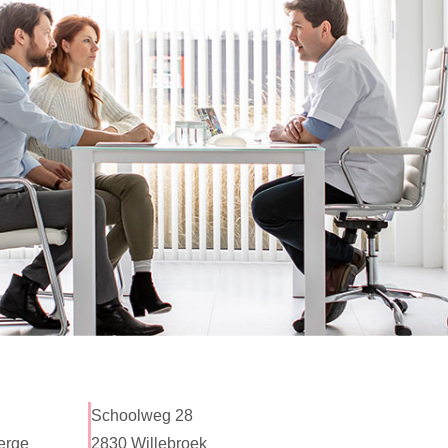
Schoolweg 28
erge
2830 Willebroek