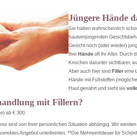
Jüngere Hände da
Sie haben wahrscheinlich scho
hautverjüngenden Gesichtsbeha
Gesicht noch (oder wieder) jung
Ihre
Hände
oft Ihr Alter. Durc
Knochen darunter sichtbarer, w
Aber auch hier sind
Filler
eine 
Hände mit Füllstoffen (möglich
Haut genährt und sieht sie
voll
handlung mit Fillern?
e) ab € 300.
iese sind von Ihrer persönlichen Situation abhängig. Wir werde
orrektes Angebot unterbreiten. **Die Mehrwertsteuer für Schönh