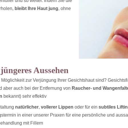
penfüller und so weiter. Indem Sie die
rholen,
bleibt Ihre Haut jung
, ohne
, jüngeres Aussehen
te Möglichkeit zur Verjüngung Ihrer Gesichtshaut sind? Gesichtsfi
nd aber auch bei der Entfernung von
Raucher- und Wangenfalt
en
bekannt) sehr effektiv
staltung
natürlicher
,
vollerer Lippen
oder für ein
subtiles Lif
termin in einer unserer Praxen für eine persönliche und aussa
ehandlung mit Fillern