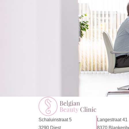
Schaluinstraat 5
Langestraat 41
3290 Diest
8370 Blankenb